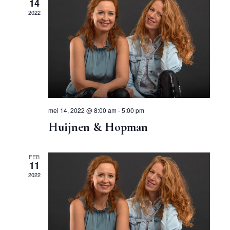
14
weergev
2022
navigati
mei 14, 2022 @ 8:00 am
-
5:00 pm
Huijnen & Hopman
FEB
11
2022