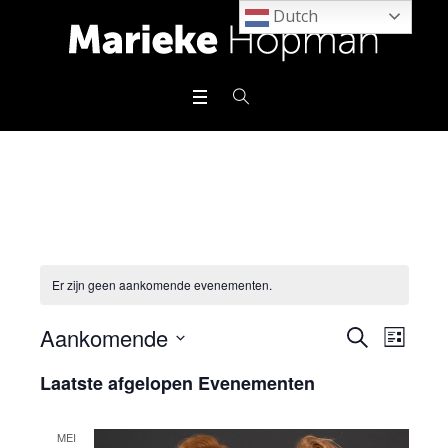
Dutch
Er zijn geen aankomende evenementen.
Aankomende
Eveneme
Even
ZOEKEN
LIJST
Selecteer
weerg
Zoeken
Laatste afgelopen Evenementen
een
navig
datum.
en
MEI