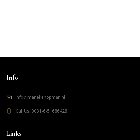
Info
info@mariekehopman.nl
Call Us: 0031-6-51686428
Links