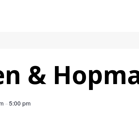
en & Hopm
am
5:00 pm
–