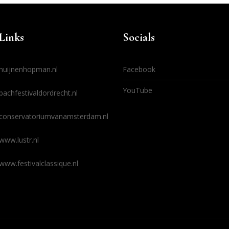
Links
Socials
huijnenhopman.nl
Facebook
YouTube
bachfestivaldordrecht.nl
conservatoriumvanamsterdam.nl
www.lustr.nl
www.festivalclassique.nl