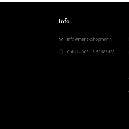
Info
info@mariekehopman.nl
Call Us: 0031-6-51686428