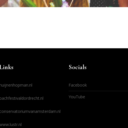
Links
Socials
huijnenhopman.nl
Facebook
YouTube
bachfestivaldordrecht.nl
conservatoriumvanamsterdam.nl
www.lustr.nl