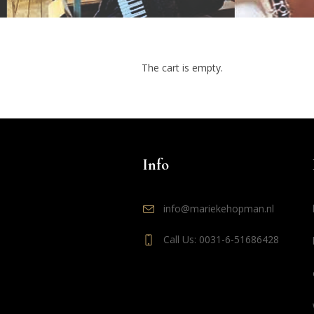
The cart is empty.
Info
info@mariekehopman.nl
Call Us: 0031-6-51686428