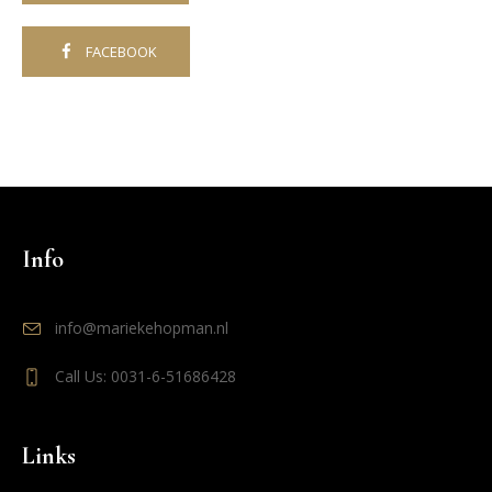
FACEBOOK
Info
info@mariekehopman.nl
Call Us: 0031-6-51686428
Links