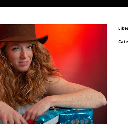
Like
Cate