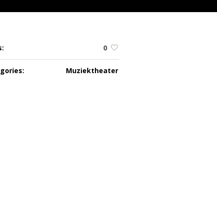
s:
0
gories:
Muziektheater