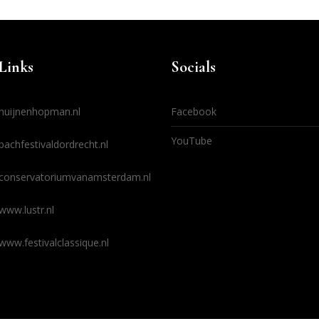
Links
Socials
huijnenhopman.nl
Facebook
YouTube
bachfestivaldordrecht.nl
conservatoriumvanamsterdam.nl
www.lustr.nl
www.festivalclassique.nl