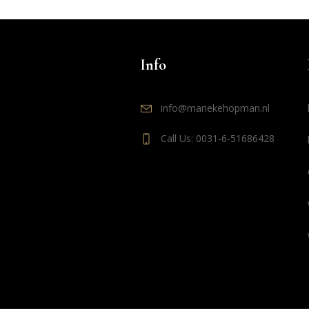
Info
info@mariekehopman.nl
Call Us: 0031-6-51686428