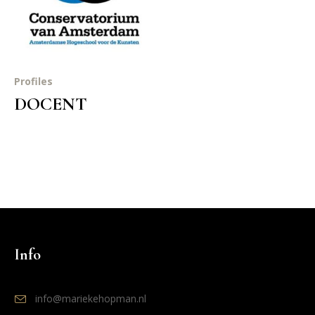
Profiles
DOCENT
Info
info@mariekehopman.nl