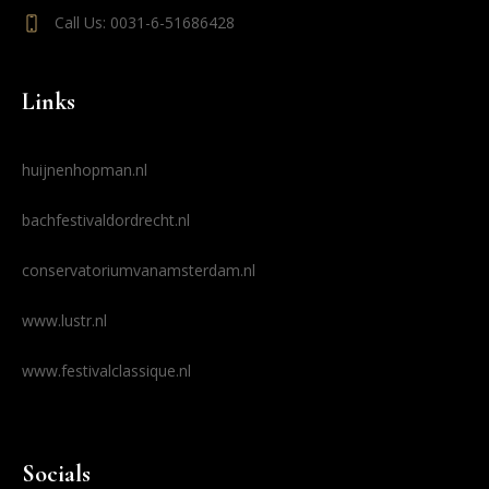
Call Us: 0031-6-51686428
Links
huijnenhopman.nl
bachfestivaldordrecht.nl
conservatoriumvanamsterdam.nl
www.lustr.nl
www.festivalclassique.nl
Socials