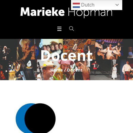
Dutch
Docent
Home
/
Docent