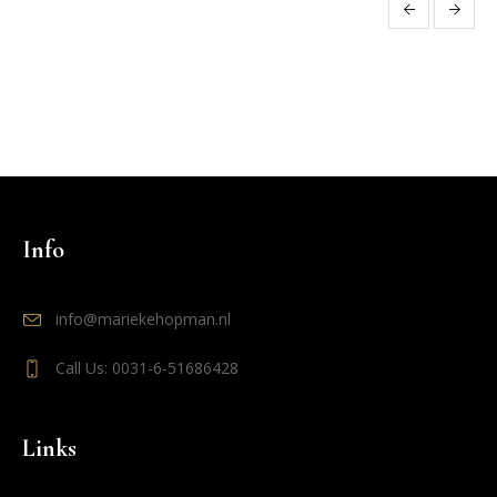
Evenement
Navigatie
Info
info@mariekehopman.nl
Call Us: 0031-6-51686428
Links