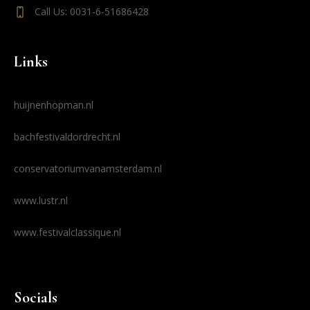
Call Us: 0031-6-51686428
Links
huijnenhopman.nl
bachfestivaldordrecht.nl
conservatoriumvanamsterdam.nl
www.lustr.nl
www.festivalclassique.nl
Socials