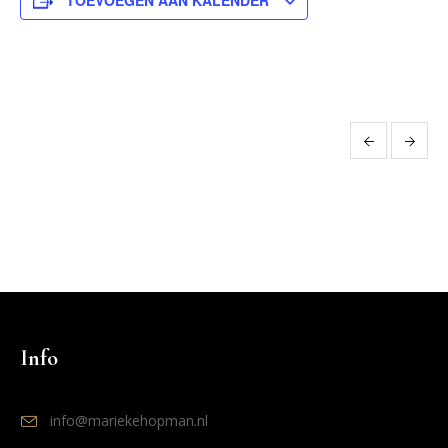
TOEVOEGEN AAN KALENDER
Evenement
Navigatie
Info
info@mariekehopman.nl