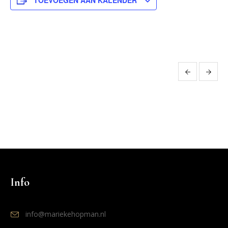
TOEVOEGEN AAN KALENDER
Evenement
Navigatie
Info
info@mariekehopman.nl