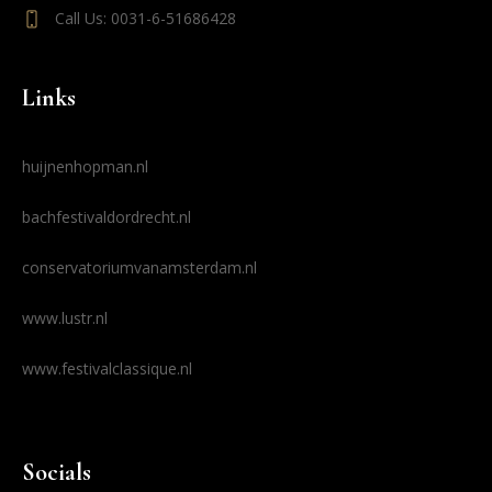
Call Us: 0031-6-51686428
Links
huijnenhopman.nl
bachfestivaldordrecht.nl
conservatoriumvanamsterdam.nl
www.lustr.nl
www.festivalclassique.nl
Socials