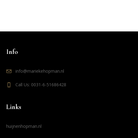
Info
info@mariekehopman.nl
Call Us: 0031-6-51686428
Links
huijnenhopman.nl