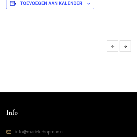
TOEVOEGEN AAN KALENDER
Evenement
Navigatie
Info
info@mariekehopman.nl