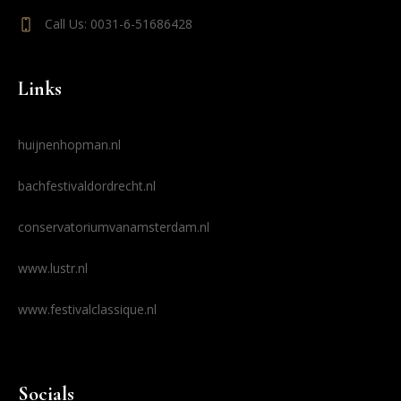
Call Us: 0031-6-51686428
Links
huijnenhopman.nl
bachfestivaldordrecht.nl
conservatoriumvanamsterdam.nl
www.lustr.nl
www.festivalclassique.nl
Socials