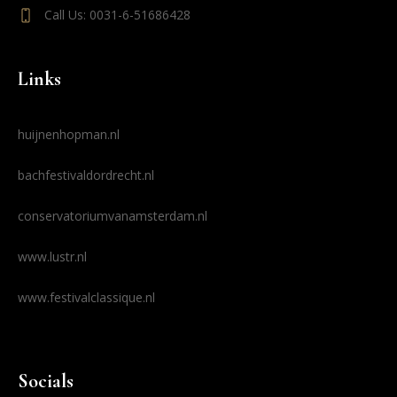
Call Us: 0031-6-51686428
Links
huijnenhopman.nl
bachfestivaldordrecht.nl
conservatoriumvanamsterdam.nl
www.lustr.nl
www.festivalclassique.nl
Socials