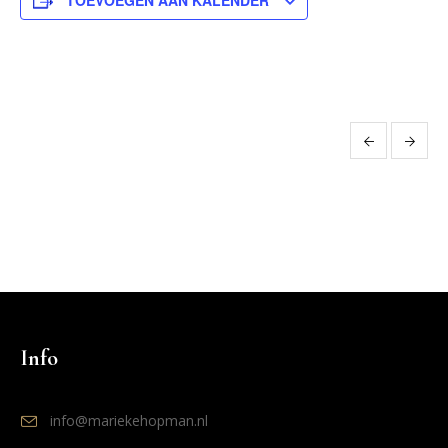
TOEVOEGEN AAN KALENDER
Evenement
Navigatie
Info
info@mariekehopman.nl