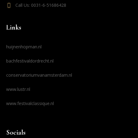
Call Us: 0031-6-51686428
Links
huijnenhopman.nl
bachfestivaldordrecht.nl
conservatoriumvanamsterdam.nl
www.lustr.nl
www.festivalclassique.nl
Socials