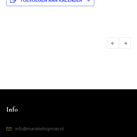
TOEVOEGEN AAN KALENDER
Evenement
Navigatie
Info
info@mariekehopman.nl