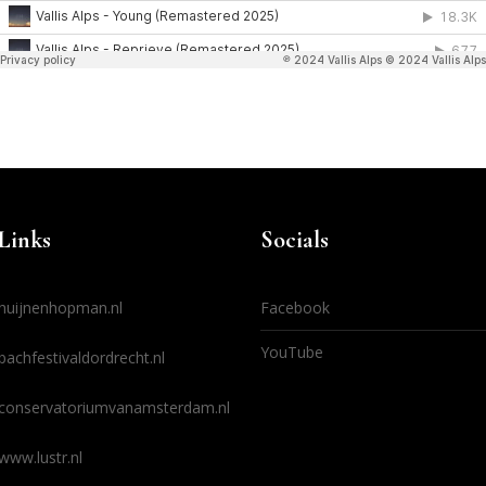
Links
Socials
huijnenhopman.nl
Facebook
YouTube
bachfestivaldordrecht.nl
conservatoriumvanamsterdam.nl
www.lustr.nl