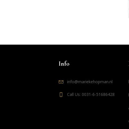
Info
info@mariekehopman.nl
Call Us: 0031-6-51686428