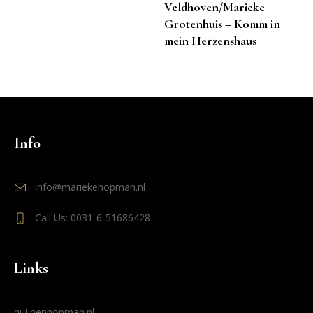
Veldhoven/Marieke
Grotenhuis – Komm in
mein Herzenshaus
Info
info@mariekehopman.nl
Call Us: 0031-6-51686428
Links
huijnenhopman.nl