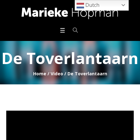
Dutch
De Toverlantaarn
Home
/
Video
/
De Toverlantaarn