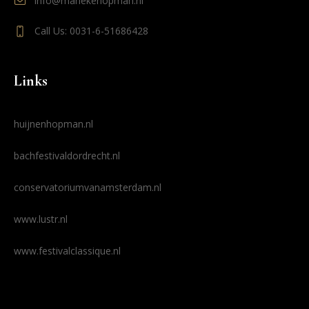
info@mariekehopman.nl
Call Us: 0031-6-51686428
Links
huijnenhopman.nl
bachfestivaldordrecht.nl
conservatoriumvanamsterdam.nl
www.lustr.nl
www.festivalclassique.nl