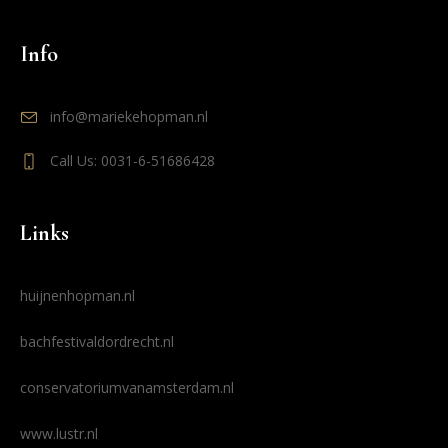
Info
info@mariekehopman.nl
Call Us: 0031-6-51686428
Links
huijnenhopman.nl
bachfestivaldordrecht.nl
conservatoriumvanamsterdam.nl
www.lustr.nl