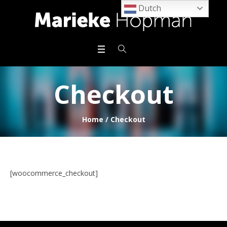
Dutch
Checkout
Home
/
Checkout
[woocommerce_checkout]