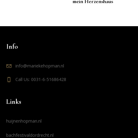
mein Herzenshaus
Info
info@mariekehopman.nl
Call Us: 0031-6-51686428
Links
huijnenhopman.nl
bachfestivaldordrecht.nl